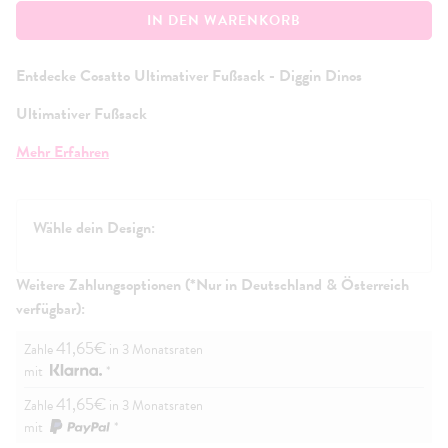
IN DEN WARENKORB
Entdecke Cosatto Ultimativer Fußsack - Diggin Dinos
Ultimativer Fußsack
Dieser luxuriöse, kuschelige Kokon, der perfekt auf deinen
Mehr Erfahren
Cosatto-Kinderwagen zugeschnitten ist, kann je nach Jahreszeit
an- und abgezippt werden und verfügt über eine integrierte,
anpassbare und kuschelige Kapuze.
Wähle dein Design:
Was ist in der Box?
Ultimativer Fußsack
Weitere Zahlungsoptionen (*Nur in Deutschland & Österreich
Kapuze
verfügbar):
Gebrauchsanweisung
41,65€
Zahle
in 3 Monatsraten
mit
*
41,65€
Zahle
in 3 Monatsraten
mit
*