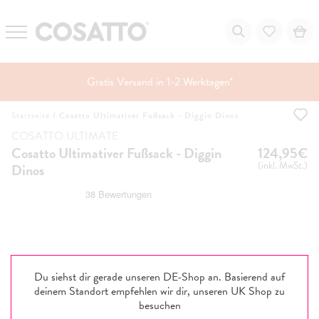
Gratis Versand in 1-2 Werktagen*
Zum
Startseite
/
Cosatto Ultimativer Fußsack - Diggin Dinos
Inhalt
springen
COSATTO ULTIMATE
Cosatto Ultimativer Fußsack - Diggin
124,95€
(inkl. MwSt.)
Dinos
Du siehst dir gerade unseren DE-Shop an. Basierend auf
deinem Standort empfehlen wir dir, unseren
UK
Shop zu
besuchen