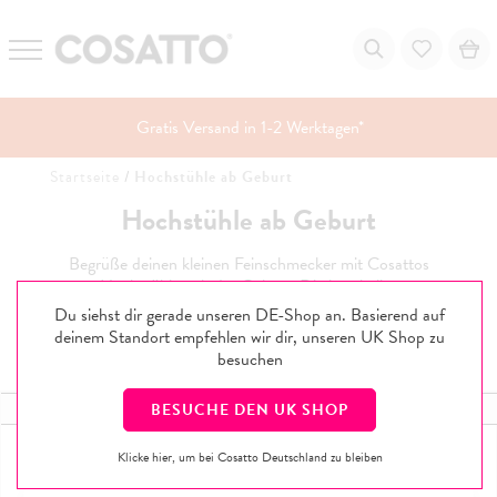
Gratis Versand in 1-2 Werktagen*
Zum
Startseite
/
Hochstühle ab Geburt
Inhalt
springen
Hochstühle ab Geburt
Begrüße deinen kleinen Feinschmecker mit Cosattos
Hochstühlen ab der Geburt. Die kuschelige
Neugeborenenwippe und das leicht zu reinigende Design
Du siehst dir gerade unseren DE-Shop an. Basierend auf
machen die Beikostzeit ab dem ersten Tag zum
deinem Standort empfehlen wir dir, unseren
UK
Shop zu
Kinderspiel.
besuchen
FILTERN & SORTIEREN
BESUCHE DEN
UK
SHOP
Jetzt
2
von
2
Ergebnisse
gefunden für Hochstühle ab Geburt
Klicke hier, um bei Cosatto Deutschland zu bleiben