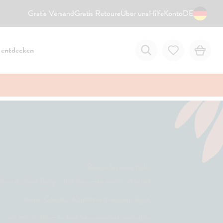
Gratis Versand
Gratis Retoure
Über uns
Hilfe
Konto
DE
 entdecken
Besser für dein Baby
enn du dein Baby unter das sensorische Verdeck
deines Cosatto-Kombikinderwagens legst,
weckst du seine frühen Sinneswahrnehmungen