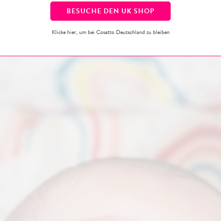
BESUCHE DEN
UK
SHOP
ze so seine sensorische Entwicklung. Ein aufmerksames Baby ist ein zu
Klicke hier, um bei Cosatto Deutschland zu bleiben