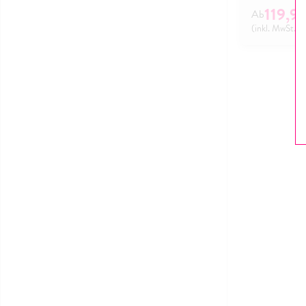
119,9
(inkl. MwSt.)