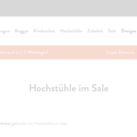
wagen
Buggys
Kindersitze
Hochstühle
Zubehör
Sale
Designs
Versand in 1-2 Werktagen*
Gratis Retoure
Hochstühle im Sale
ebnisse
gefunden für Hochstühle im Sale