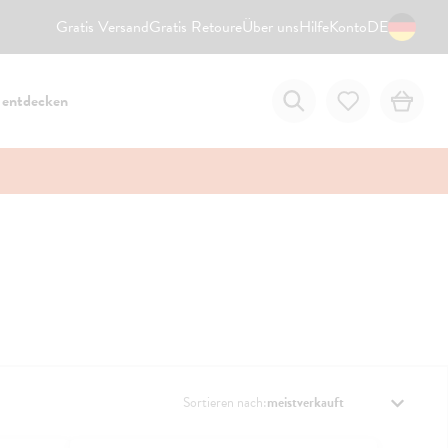
Gratis Versand
Gratis Retoure
Über uns
Hilfe
Konto
DE
 entdecken
Sortieren nach: