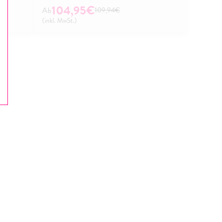
104,95€
109,94€
(inkl. MwSt.)