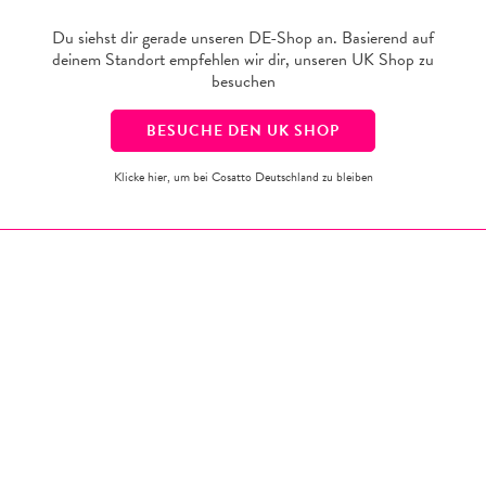
5€
199,95€
129,95€
229,96€
Du siehst dir gerade unseren DE-Shop an. Basierend auf
(inkl. MwSt.)
deinem Standort empfehlen wir dir, unseren
UK
Shop zu
besuchen
BESUCHE DEN
UK
SHOP
Klicke hier, um bei Cosatto Deutschland zu bleiben