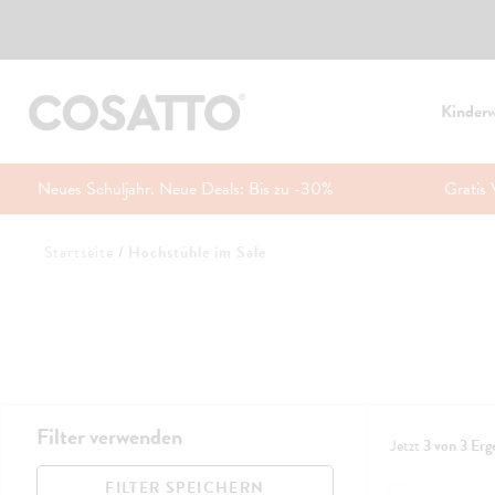
Kinder
Neues Schuljahr. Neue Deals: Bis zu -30%
Gratis 
Zum
Startseite
/
Hochstühle im Sale
Inhalt
springen
Filter verwenden
Jetzt
3
von
3
Erg
FILTER SPEICHERN