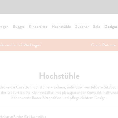
wagen
Buggys
Kindersitze
Hochstühle
Zubehör
Sale
Designs
Versand in 1-2 Werktagen*
Gratis Retoure
Hochstühle
decke die Cosatto Hochstühle – sichere, individuell verstellbare Sitzlösu
 der Geburt bis ins Kleinkindalter, mit platzsparender Kompakt-Faltfunkt
höhenverstellbarer Sitzposition und pflegeleichtem Design.
ebnisse
gefunden für Hochstühle