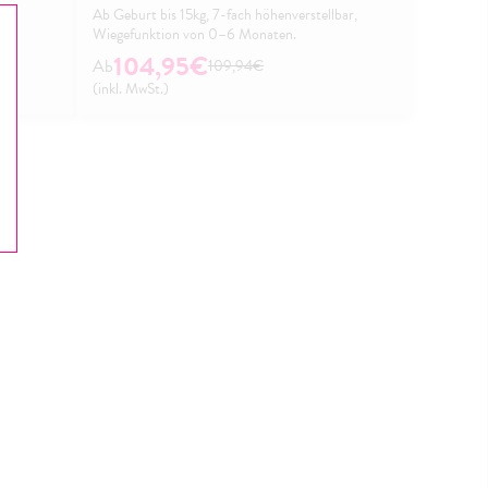
Ab Geburt bis 15kg, 7-fach höhenverstellbar,
Wiegefunktion von 0–6 Monaten.
104,95€
109,94€
(inkl. MwSt.)