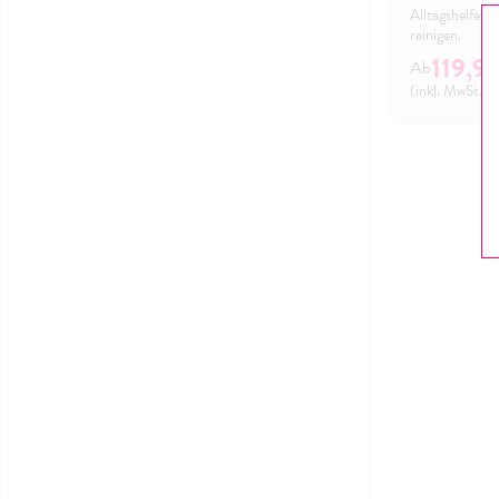
Alltagshelfer,
reinigen.
119,9
(inkl. MwSt.)