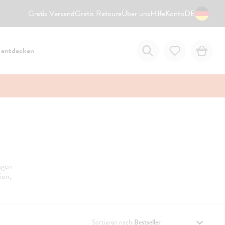
Gratis Versand
Gratis Retoure
Über uns
Hilfe
Konto
DE
 entdecken
ngen
ion,
Sortieren nach: