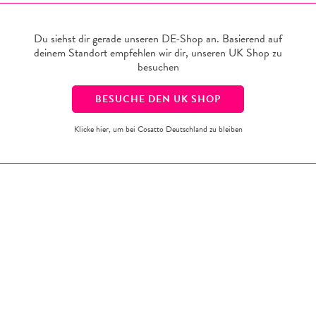
 Neugeboreneneinsatz, Einfach zu
Ab 6 Monate, Natürliches Holzdesign,
Freistehend.
5€
199,95€
Du siehst dir gerade unseren DE-Shop an. Basierend auf
159,95€
229,96€
deinem Standort empfehlen wir dir, unseren
UK
Shop zu
(inkl. MwSt.)
besuchen
BESUCHE DEN
UK
SHOP
Klicke hier, um bei Cosatto Deutschland zu bleiben