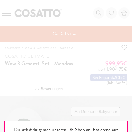
Gratis Retoure
Zum
Startseite
/
Wow 3 Gesamt-Set - Meadow
Inhalt
springen
COSATTO ULTIMATE
Wow 3 Gesamt-Set - Meadow
999,95€
wert
1.904,75€
Set Ersparnis:
905€
(inkl. MwSt.)
Mit Drehbarer Babyschale
Du siehst dir gerade unseren DE-Shop an. Basierend auf