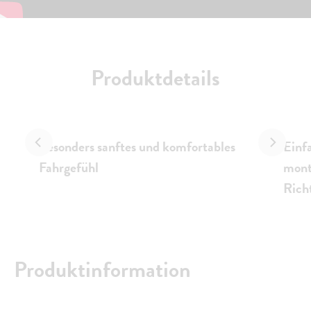
Produktdetails
Besonders sanftes und komfortables
Einf
Fahrgefühl
monti
Rich
Produktinformation