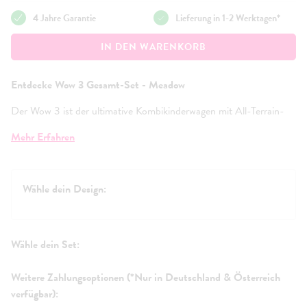
4 Jahre Garantie
Lieferung in 1-2 Werktagen*
IN DEN WARENKORB
Entdecke Wow 3 Gesamt-Set - Meadow
Der Wow 3 ist der ultimative Kombikinderwagen mit All-Terrain-
Komfort, einer hochwertigen Babywanne und viel Platz für alles.
Mehr Erfahren
Der Kinderwagen der dritten Generation von Cosatto lässt sich mit
montiertem Sitz in beide Richtungen zusammenfalten. Dieses
luxuriöse Set beinhaltet den Acorn 2 i-Size Kindersitz, die Acorn 2
i-Size Drehbare Familien Basis, den Ultimativen Wickelrucksack
Wähle dein Design:
und den Ultimativen Fußsack.
Was ist im Lieferumfang enthalten?
Fahrgestell und Einkaufskorb
Wähle dein Set:
4 gummifreie Räder
Babywanne mit Verdeck und Abdeckung
Weitere Zahlungsoptionen (*Nur in Deutschland & Österreich
Babywannen-Matratze
verfügbar):
Sitzeinheit, Verdeck und abnehmbare Umhängetasche