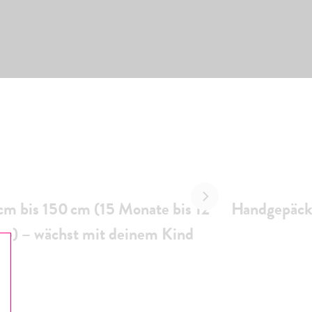
cm bis 150 cm (15 Monate bis 12
Handgepäck
re) – wächst mit deinem Kind