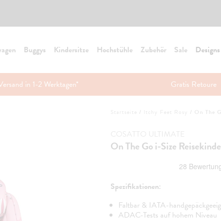
wagen
Buggys
Kindersitze
Hochstühle
Zubehör
Sale
Designs
Versand in 1-2 Werktagen*
Gratis Retoure
Startseite
/
Itchy Feet Rosy
/
On The Go
COSATTO ULTIMATE
On The Go i-Size Reisekinder
Spezifikationen:
Faltbar & IATA-handgepäckgeeig
ADAC-Tests auf hohem Niveau