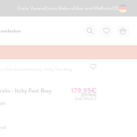
Gratis Versand
Gratis Retoure
Über uns
Hilfe
Konto
DE
 entdecken
 i-Size Reisekindersitz - Itchy Feet Rosy
179,95€
UVP
sitz - Itchy Feet Rosy
229,96€
(inkl. MwSt.)
net