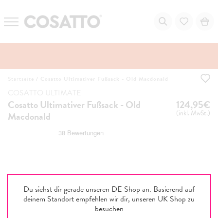
Zum
Startseite
/
Cosatto Ultimativer Fußsack - Old Macdonald
Inhalt
springen
COSATTO ULTIMATE
Cosatto Ultimativer Fußsack - Old
124,95€
(inkl. MwSt.)
Macdonald
Du siehst dir gerade unseren DE-Shop an. Basierend auf
deinem Standort empfehlen wir dir, unseren
UK
Shop zu
besuchen