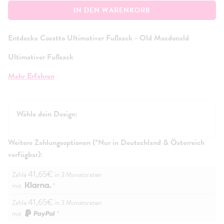
IN DEN WARENKORB
Entdecke Cosatto Ultimativer Fußsack - Old Macdonald
Ultimativer Fußsack
Dieser luxuriöse, kuschelige Kokon, der perfekt auf deinen
Mehr Erfahren
Cosatto-Kinderwagen zugeschnitten ist, kann je nach Jahreszeit
an- und abgezippt werden und verfügt über eine integrierte,
anpassbare und kuschelige Kapuze.
Wähle dein Design:
Was ist in der Box?
Ultimativer Fußsack
Weitere Zahlungsoptionen (*Nur in Deutschland & Österreich
Kapuze
verfügbar):
Gebrauchsanweisung
41,65€
Zahle
in 3 Monatsraten
mit
*
41,65€
Zahle
in 3 Monatsraten
mit
*