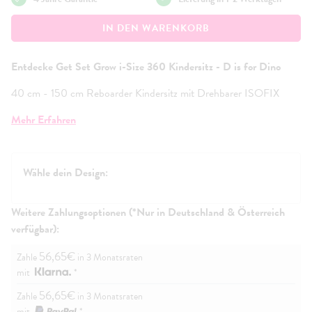
IN DEN WARENKORB
Entdecke Get Set Grow i-Size 360 Kindersitz - D is for Dino
40 cm - 150 cm Reboarder Kindersitz mit Drehbarer ISOFIX
Basis und zusätzlichem Seitenaufprallschutz.
Mehr Erfahren
Der Get Set Grow i-Size 360 ist der Autositz für alle
Altersgruppen mit 360-Grad-Drehung, geeignet ab der Geburt
bis 150 cm (ca. 12 Jahre).
Wähle dein Design:
Lieferumfang
:
Get Set Grow i-Size Kindersitz mit integrierter Basis
Weitere Zahlungsoptionen (*Nur in Deutschland & Österreich
Waschbarer Bezug
verfügbar):
Brust- und Bauchpolster
5-Punkt-Plus Sciherheitsgurt mit Anti-Escape System
56,65€
Zahle
in 3 Monatsraten
Fahrzeugkompatibilitätsliste
mit
*
4-Jahres-Garantiekarte
ISOFIX-Führungshilfen
56,65€
Zahle
in 3 Monatsraten
Bedienungsanleitung
mit
*