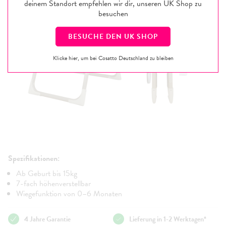
deinem Standort empfehlen wir dir, unseren
UK
Shop zu
besuchen
BESUCHE DEN
UK
SHOP
Klicke hier, um bei Cosatto Deutschland zu bleiben
Spezifikationen:
Ab Geburt bis 15kg
7-fach höhenverstellbar
Wiegefunktion von 0–6 Monaten
4 Jahre Garantie
Lieferung in 1-2 Werktagen*