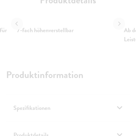
Produktdetails
für
7-fach höhenverstellbar
Ab de
Leis
Produktinformation
Spezifikationen
Produktdetails