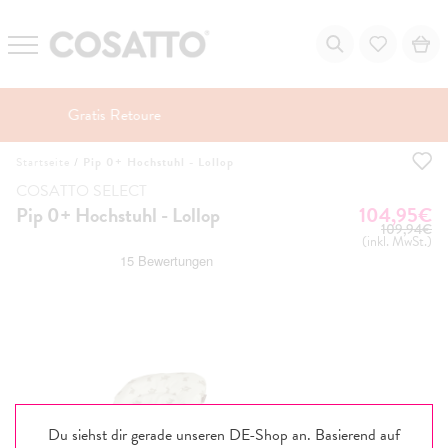
Zum
Startseite
/
Pip 0+ Hochstuhl - Lollop
Inhalt
springen
COSATTO SELECT
UVP
Pip 0+ Hochstuhl - Lollop
104,95€
109,94€
(inkl. MwSt.)
Du siehst dir gerade unseren DE-Shop an. Basierend auf