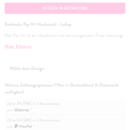
IN DEN WARENKORB
Entdecke Pip 0+ Hochstuhl - Lollop
Der Pip 0+ ist ein Hochstuhl mit hervorragendem Preis-Leistungs-
Verhältnis, geeignet ab Geburt bis 15kg. Mit 7-facher
Mehr Erfahren
Höhenverstellung und zwei abwischbaren, spülmaschinenfesten
Tabletts sorgt er für stressfreie Mahlzeiten.
Lieferumfang:
Wähle dein Design:
Pip 0+ Hochstuhl
Abwaschbares Sitzpolster mit PVC-Beschichtung
Weitere Zahlungsoptionen (*Nur in Deutschland & Österreich
Abnehmbares, waschbares Doppeltablett
5-Punkt-Gurt
verfügbar):
4-Jahres-Garantie-Karte
Bedienungsanleitung
34,98€
Zahle
in 3 Monatsraten
mit
*
34,98€
Zahle
in 3 Monatsraten
mit
*