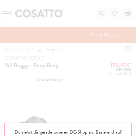
Gratis Retoure
Zum
Startseite
/
Yo! Buggy - Beep Beep
Inhalt
springen
COSATTO SELECT
UVP
Yo! Buggy - Beep Beep
179,95€
249,95€
(inkl. MwSt.)
Du siehst dir gerade unseren DE-Shop an. Basierend auf