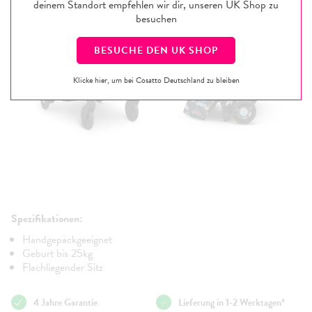
deinem Standort empfehlen wir dir, unseren
UK
Shop zu
besuchen
BESUCHE DEN
UK
SHOP
Klicke hier, um bei Cosatto Deutschland zu bleiben
Spezifikationen:
Handgepäckgeeignet
Geburt bis 25kg
Flachliegender Sitz
4 Jahre Garantie
Lieferung in 1-2 Werktagen*