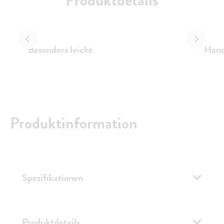
Produktdetails
Besonders leicht
Hand
Produktinformation
Spezifikationen
Produktdetails