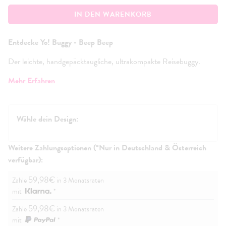
IN DEN WARENKORB
Entdecke Yo! Buggy - Beep Beep
Der leichte, handgepäcktaugliche, ultrakompakte Reisebuggy.
Perfekt für große Abenteuer und dein täglicher Begleiter. Yo!, für
Mehr Erfahren
die langen Strecken des Lebens.
Hergestellt aus Öko-Material und einer Tragfähigkeit von 25 kg,
bringt er Stil in dein Reiseleben - ganz ohne Stress. Mit dem Yo!-
Wähle dein Design:
Reisebuggy bist du für alle Gegebenheiten ausgestattet.
Was ist in der Box?
Weitere Zahlungsoptionen (*Nur in Deutschland & Österreich
Yo! Buggy
verfügbar):
4 Räder
Regenschutz
59,98€
Zahle
in 3 Monatsraten
Stoßstange
mit
*
4-Jahres-Garantiekarte
Anleitung
59,98€
Zahle
in 3 Monatsraten
mit
*