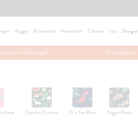
wagen
Buggys
Kindersitze
Hochstühle
Zubehör
Sale
Designs
Versand in 1-2 Werktagen*
Gratis Retoure
rn Land
Cosatto Carnival
D is For Dino
Diggin Dinos