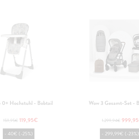
 0+ Hochstuhl - Bobtail
Wow 3 Gesamt-Set - B
119,95€
999,9
159,95€
1.299,94€
- 40€ (-25%)
- 299,99€ (-23%