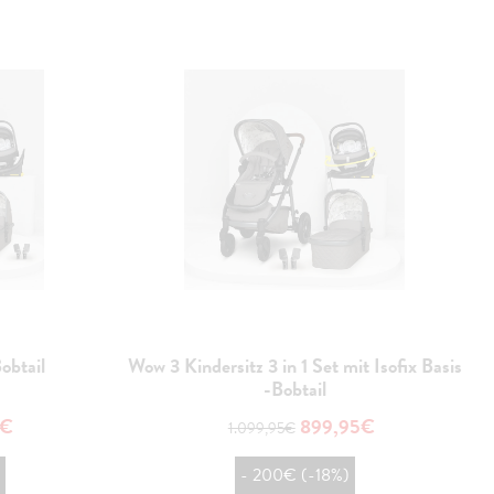
obtail
Wow 3 Kindersitz 3 in 1 Set mit Isofix Basis
-Bobtail
5€
899,95€
1.099,95€
)
- 200€ (-18%)