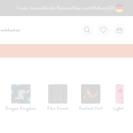
Gratis Versand
Gratis Retoure
Über uns
Hilfe
Konto
DE
 entdecken
Dragon Kingdom
Fika Forest
Foxford Hall
Lighthear