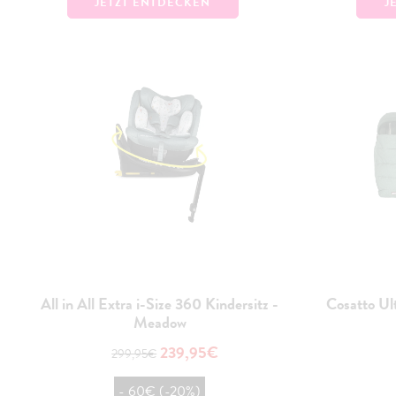
JETZT ENTDECKEN
J
All in All Extra i-Size 360 Kindersitz -
Cosatto Ul
Meadow
239,95€
299,95€
- 60€ (-20%)