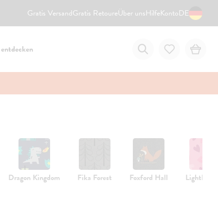
Gratis Versand
Gratis Retoure
Über uns
Hilfe
Konto
DE
 entdecken
Dragon Kingdom
Fika Forest
Foxford Hall
Lighthear