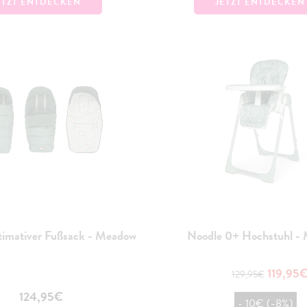
ETZT ENTDECKEN
JETZT ENTDECKEN
timativer Fußsack - Meadow
Noodle 0+ Hochstuhl -
119,95
129,95€
124,95€
- 10€ (-8%)