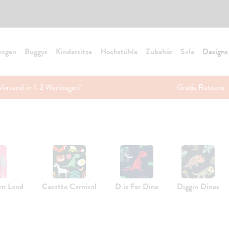
wagen
Buggys
Kindersitze
Hochstühle
Zubehör
Sale
Designs
Versand in 1-2 Werktagen*
Gratis Retoure
rn Land
Cosatto Carnival
D is For Dino
Diggin Dinos