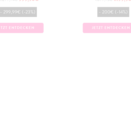
- 299,99€ (-23%)
- 200€ (-14%)
ETZT ENTDECKEN
JETZT ENTDECKEN