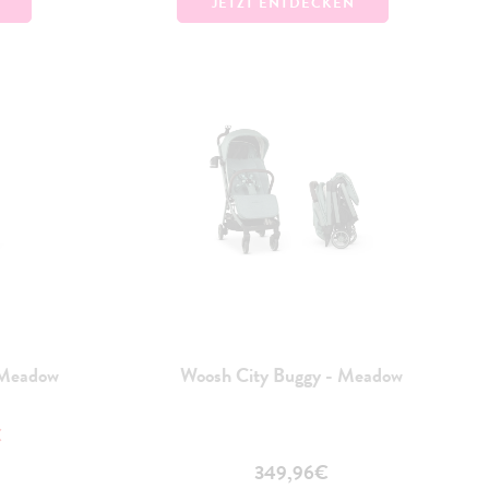
JETZT ENTDECKEN
 Meadow
Woosh City Buggy - Meadow
€
349,96€