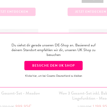
ETZT ENTDECKEN
JETZT ENTDECKEN
Du siehst dir gerade unseren DE-Shop an. Basierend auf
deinem Standort empfehlen wir dir, unseren
UK
Shop zu
besuchen
BESUCHE DEN
UK
SHOP
Klicke hier, um bei Cosatto Deutschland zu bleiben
 Gesamt-Set - Meadow
Wow 3 Gesamt-Set inkl. Bab
Liegefunktion - Me
999,95€
1.199,9
1.299,94€
1.399,95€