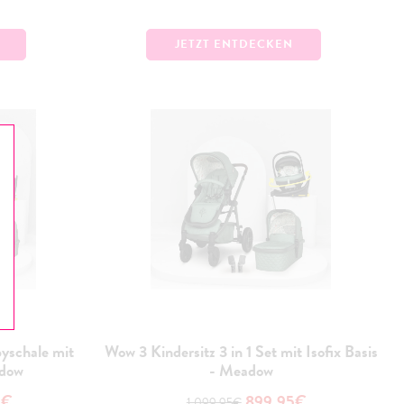
JETZT ENTDECKEN
yschale mit
Wow 3 Kindersitz 3 in 1 Set mit Isofix Basis
adow
- Meadow
5€
899,95€
1.099,95€